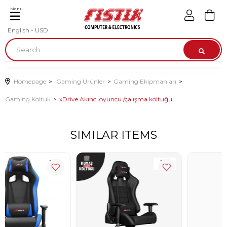
Menu
English - USD
Homepage
Gaming Ürünler
Gaming Ekipmanları
Gaming Koltuk
xDrive Akıncı oyuncu /çalışma koltuğu
SIMILAR ITEMS