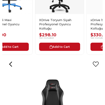
XDrive Toryum Siyah
xDrive 15'li Yeşil
Profesyonel Oyuncu
Profesyonel Oyuncu
Koltuğu
Koltuğu
$298.10
$330.00
Vat included
Vat included
Add to Cart
Add to Cart