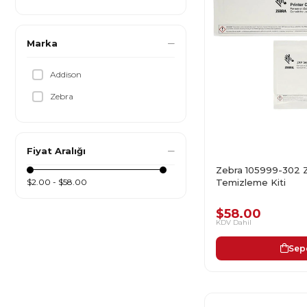
Marka
Addison
Zebra
Fiyat Aralığı
Zebra 105999-302 Z
Temizleme Kiti
$2.00 - $58.00
$58.00
KDV Dahil
Sep