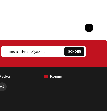
1
GÖNDER
 Medya
Konum