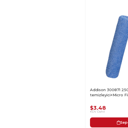
Addison 300871 25
temizleyici+Micro F
$3.48
KDV Dahil
Sep