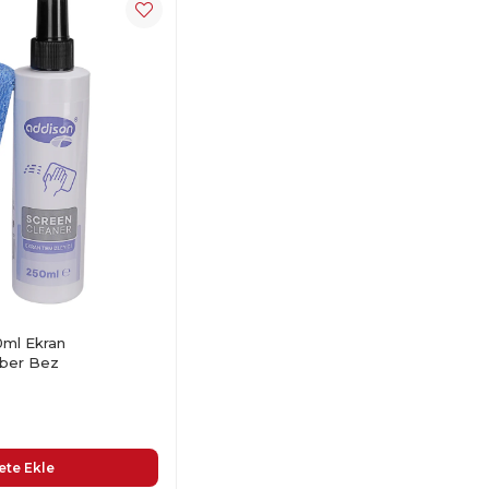
0ml Ekran
iber Bez
ete Ekle