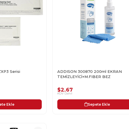
XP3 Serisi
ADDISON 300870 200ml EKRAN
TEMİZLEYİCİ+M.FIBER BEZ
$2.67
KDV Dahil
ete Ekle
Sepete Ekle