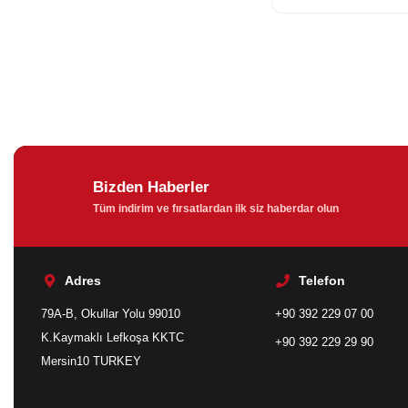
Bizden Haberler
Tüm indirim ve fırsatlardan ilk siz haberdar olun
Adres
Telefon
79A-B, Okullar Yolu 99010
+90 392 229 07 00
K.Kaymaklı Lefkoşa KKTC
+90 392 229 29 90
Mersin10 TURKEY