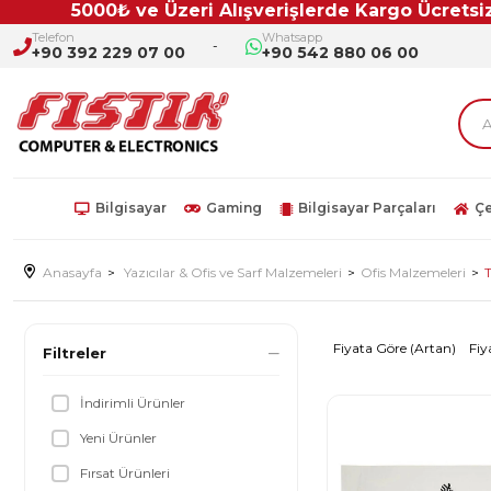
5000₺ ve Üzeri Alışverişlerde Kargo Ücretsiz!!
Telefon
Whatsapp
+90 392 229 07 00
+90 542 880 06 00
Bilgisayar
Gaming
Bilgisayar Parçaları
Çe
Anasayfa
Yazıcılar & Ofis ve Sarf Malzemeleri
Ofis Malzemeleri
Fiyata Göre (Artan)
Fiy
Filtreler
İndirimli Ürünler
Yeni Ürünler
Fırsat Ürünleri