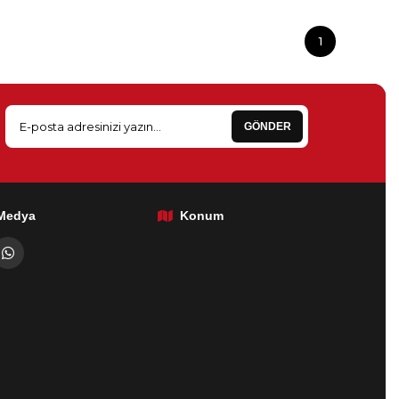
1
GÖNDER
 Medya
Konum