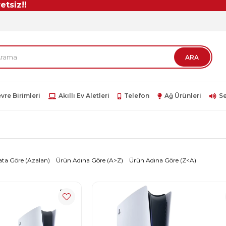
z!!
vre Birimleri
Akıllı Ev Aletleri
Telefon
Ağ Ürünleri
Se
ata Göre (Azalan)
Ürün Adına Göre (A>Z)
Ürün Adına Göre (Z<A)