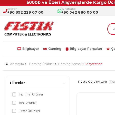
5000₺ ve Üzeri Alışverişlerde Kargo Ücretsi
Telefon
Whatsapp
+90 392 229 07 00
+90 542 880 06 00
Bilgisayar
Gaming
Bilgisayar Parçaları
Çe
Anasayfa
Gaming Ürünler
Gaming Konsol
Playstation
Fiyata Göre (Artan)
Fiy
Filtreler
İndirimli Ürünler
Yeni Ürünler
Fırsat Ürünleri