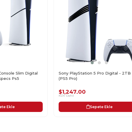
Sony PlayStation 5 Pro Digital - 2TB
Console Slim Digital
(PS5 Pro)
Specs Ps5
$1,247.00
KDV Dahil
Sepete Ekle
ete Ekle