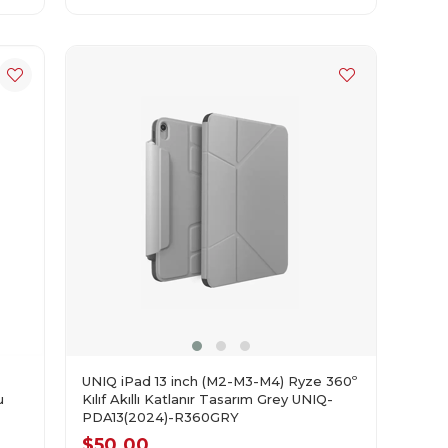
UNIQ iPad 13 inch (M2-M3-M4) Ryze 360º
Kılıf Akıllı Katlanır Tasarım Grey UNIQ-
u
PDA13(2024)-R360GRY
$50.00