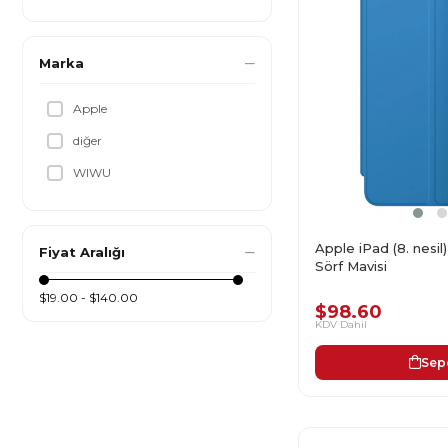
Marka
Apple
diğer
WIWU
Apple iPad (8. nesil
Fiyat Aralığı
Sörf Mavisi
$19.00 - $140.00
$98.60
KDV Dahil
Sep