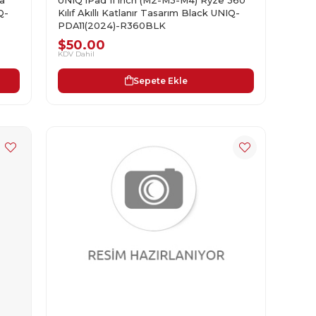
Q-
Kılıf Akıllı Katlanır Tasarım Black UNIQ-
PDA11(2024)-R360BLK
$50.00
KDV Dahil
Sepete Ekle