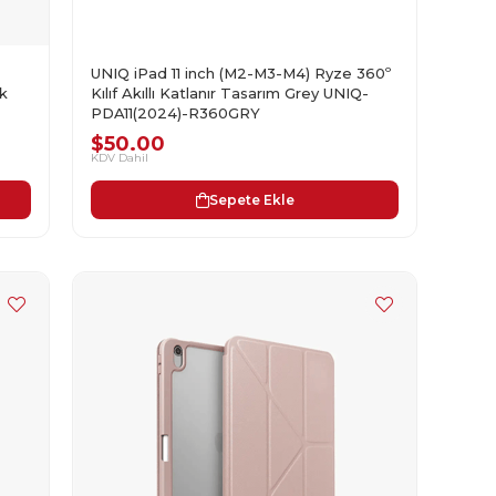
UNIQ iPad 11 inch (M2-M3-M4) Ryze 360º
k
Kılıf Akıllı Katlanır Tasarım Grey UNIQ-
PDA11(2024)-R360GRY
$50.00
KDV Dahil
Sepete Ekle