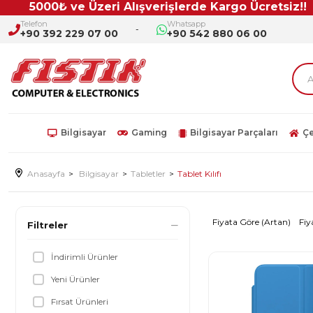
0₺ ve Üzeri Alışverişlerde Kargo Ücretsiz!!
Telefon
Whatsapp
+90 392 229 07 00
+90 542 880 06 00
Bilgisayar
Gaming
Bilgisayar Parçaları
Çe
Anasayfa
Bilgisayar
Tabletler
Tablet Kılıfı
Fiyata Göre (Artan)
Fiy
Filtreler
İndirimli Ürünler
Yeni Ürünler
Fırsat Ürünleri