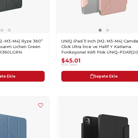
(M2-M3-M4) Ryze 360º
UNIQ iPad 11 inch (M2-M3-M4) Camd
 Tasarım Lichen Green
Click Ultra İnce ve Hafif Y Katlama
-R360LGRN
Fonksiyonel Kılıfı Pink UNIQ-PDA11(2
CAMPNK
$45.01
KDV Dahil
ete Ekle
Sepete Ekle