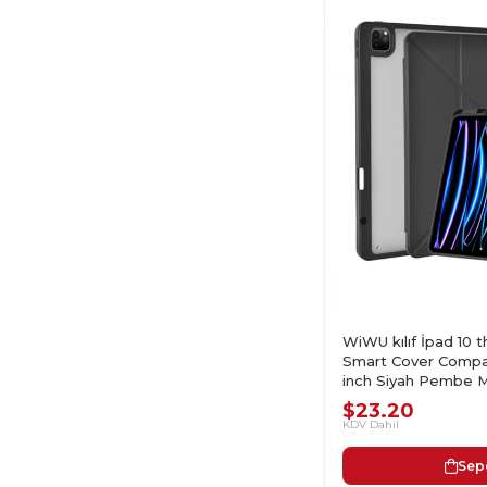
WiWU kılıf İpad 10 
Smart Cover Compat
inch Siyah Pembe 
$23.20
KDV Dahil
Sep