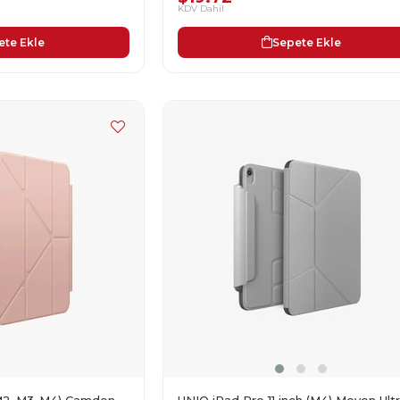
KDV Dahil
ete Ekle
Sepete Ekle
UNIQ iPad Pro 11 inch (M4) Moven Ultr
 (M2-M3-M4) Camden