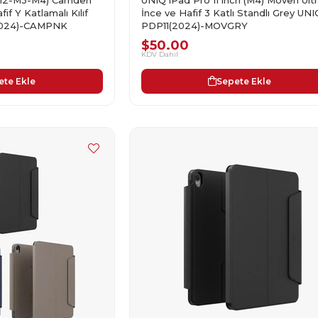
İnce ve Hafif 3 Katlı Standlı Grey UNI
fif Y Katlamalı Kılıf
PDP11(2024)-MOVGRY
2024)-CAMPNK
$50.00
KDV Dahil
Sepete Ekle
ete Ekle