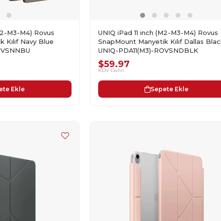
(M2-M3-M4) Rovus
UNIQ iPad 11 inch (M2-M3-M4) Rovus
 Kılıf Navy Blue
SnapMount Manyetik Kılıf Dallas Blac
ROVSNNBU
UNIQ-PDA11(M3)-ROVSNDBLK
$59.97
KDV Dahil
ete Ekle
Sepete Ekle