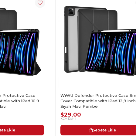
th Protective Case
WiWU Defender Protective Case Sm
ible with iPad 10.9
Cover Compatible with iPad 12,9 inch
Mavi
Siyah Mavi Pembe
$29.00
KDV Dahil
ete Ekle
Sepete Ekle