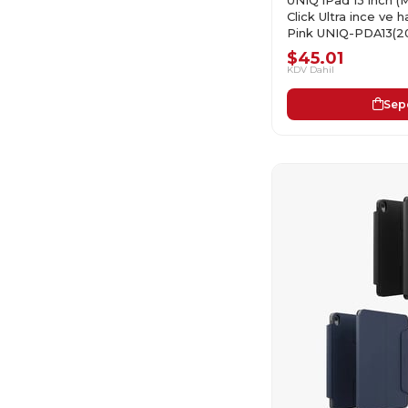
Click Ultra ince ve ha
Pink UNIQ-PDA13(
$45.01
KDV Dahil
Sep