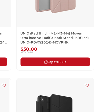
en
UNIQ iPad 11 inch (M2-M3-M4) Moven
Ultra İnce ve Hafif 3 Katlı Standlı Kılıf Pink
024)-
UNIQ-PDA11(2024)-MOVPNK
$50.00
KDV Dahil
Sepete Ekle