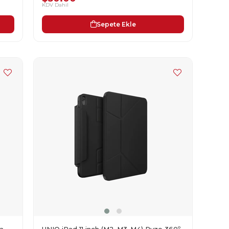
KDV Dahil
Sepete Ekle
a
UNIQ iPad 11 inch (M2-M3-M4) Ryze 360º