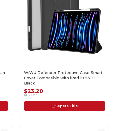
yah
WiWU Defender Protective Case Smart
Cover Compatible with iPad 10.9&11''
Black
$23.20
KDV Dahil
Sepete Ekle