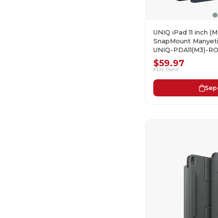
UNIQ iPad 11 inch 
SnapMount Manyetik
UNIQ-PDA11(M3)-
$59.97
KDV Dahil
Sep