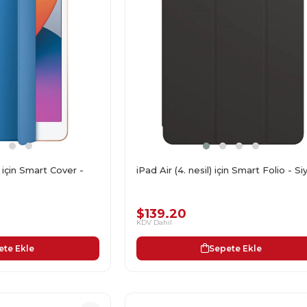
) için Smart Cover -
iPad Air (4. nesil) için Smart Folio - Si
$139.20
KDV Dahil
ete Ekle
Sepete Ekle