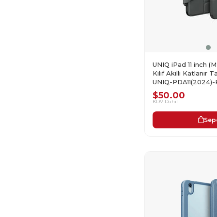
UNIQ iPad 11 inch 
Kılıf Akıllı Katlanır
UNIQ-PDA11(2024)
$50.00
KDV Dahil
Sep