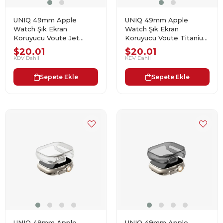
UNIQ 49mm Apple
UNIQ 49mm Apple
Watch Şık Ekran
Watch Şık Ekran
Koruyucu Voute Jet
Koruyucu Voute Titanium
Black UNIQ-49MM-
Silver UNIQ-49MM-
$20.01
$20.01
VOUJBLK
VOUTSIL
KDV Dahil
KDV Dahil
Sepete Ekle
Sepete Ekle
UNIQ 49mm Apple
UNIQ 49mm Apple