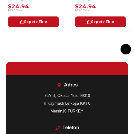
Koruyucu Midnight Black
Koruyucu Titanium Silver
$24.94
$24.94
UNIQ-49MM-VALBLK
UNIQ-49MM-VALSIL
KDV Dahil
KDV Dahil
Sepete Ekle
Sepete Ekle
1
Adres
79A-B, Okullar Yolu 99010
K.Kaymaklı Lefkoşa KKTC
Mersin10 TURKEY
Telefon