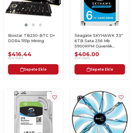
Biostar TB250-BTC D+
Seagate SKYHAWK 3.5"
DDR4 1151p Mining
6TB Sata 256 Mb
5900RPM Güvenlik
Harddisk
$416.44
$406.00
KDV Dahil
KDV Dahil
Sepete Ekle
Sepete Ekle