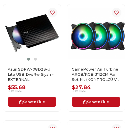
Asus SDRW-08D2S-U
GamePower Air Turbine
Lite USB DvdRw Siyah -
ARGB/RGB 3*12CM Fan
EXTERNAL
Set Kit (KONTROLCÜ VE
UZAKTAN KUMANDA
$55.68
$27.84
DAHİL DEĞİL)
KDV Dahil
KDV Dahil
Sepete Ekle
Sepete Ekle