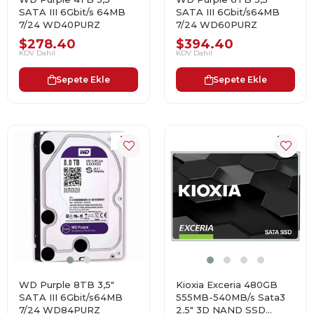
SATA III 6Gbit/s 64MB
SATA III 6Gbit/s64MB
7/24 WD40PURZ
7/24 WD60PURZ
$278.40
$394.40
KDV Dahil
KDV Dahil
Sepete Ekle
Sepete Ekle
WD Purple 8TB 3,5"
Kioxia Exceria 480GB
SATA III 6Gbit/s64MB
555MB-540MB/s Sata3
7/24 WD84PURZ
2.5" 3D NAND SSD