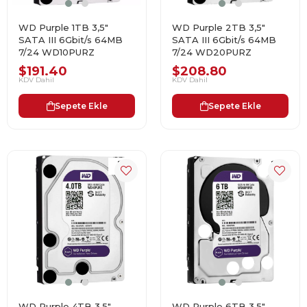
WD Purple 1TB 3,5"
WD Purple 2TB 3,5"
SATA III 6Gbit/s 64MB
SATA III 6Gbit/s 64MB
7/24 WD10PURZ
7/24 WD20PURZ
$191.40
$208.80
KDV Dahil
KDV Dahil
Sepete Ekle
Sepete Ekle
WD Purple 4TB 3,5"
WD Purple 6TB 3,5"