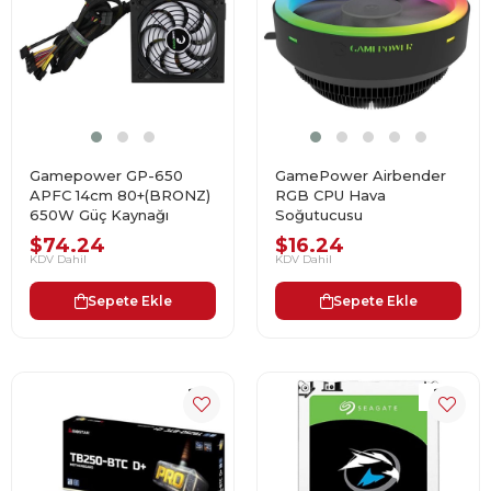
Gamepower GP-650
GamePower Airbender
APFC 14cm 80+(BRONZ)
RGB CPU Hava
650W Güç Kaynağı
Soğutucusu
$74.24
$16.24
KDV Dahil
KDV Dahil
Sepete Ekle
Sepete Ekle