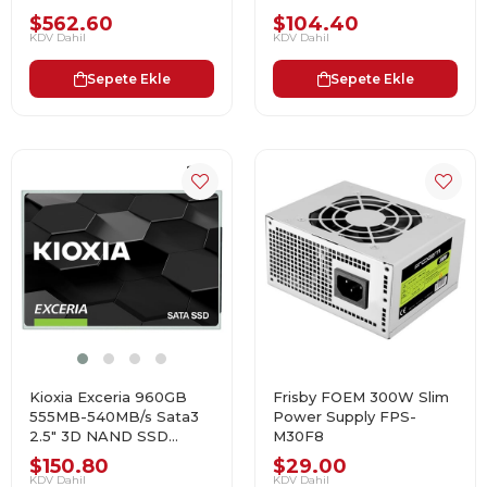
LTC10Z480GG8
$562.60
$104.40
KDV Dahil
KDV Dahil
Sepete Ekle
Sepete Ekle
Kioxia Exceria 960GB
Frisby FOEM 300W Slim
555MB-540MB/s Sata3
Power Supply FPS-
2.5" 3D NAND SSD
M30F8
LTC10Z960GG8
$150.80
$29.00
KDV Dahil
KDV Dahil