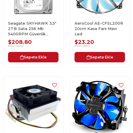
Seagate SKYHAWK 3,5"
AeroCool AE-CFSL200R
2TB Sata 256 Mb
20cm Kasa Fanı Mavi
5400RPM Güvenlik
Led
Harddisk
$208.80
$23.20
KDV Dahil
KDV Dahil
Sepete Ekle
Sepete Ekle