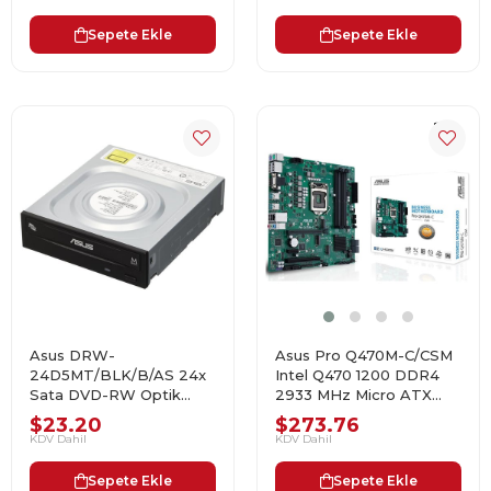
Sepete Ekle
Sepete Ekle
Asus DRW-
Asus Pro Q470M-C/CSM
24D5MT/BLK/B/AS 24x
Intel Q470 1200 DDR4
Sata DVD-RW Optik
2933 MHz Micro ATX
Sürücü
Anakart
$23.20
$273.76
KDV Dahil
KDV Dahil
Sepete Ekle
Sepete Ekle