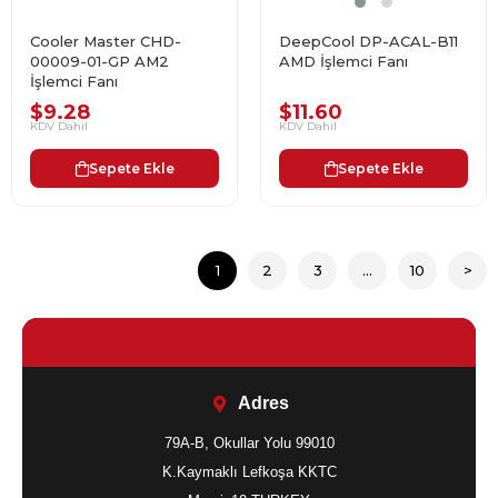
Cooler Master CHD-
DeepCool DP-ACAL-B11
00009-01-GP AM2
AMD İşlemci Fanı
İşlemci Fanı
$9.28
$11.60
KDV Dahil
KDV Dahil
Sepete Ekle
Sepete Ekle
1
2
3
...
10
>
Adres
79A-B, Okullar Yolu 99010
K.Kaymaklı Lefkoşa KKTC