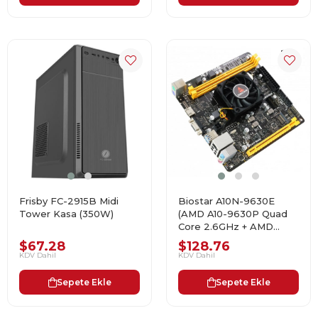
Frisby FC-2915B Midi
Biostar A10N-9630E
Tower Kasa (350W)
(AMD A10-9630P Quad
Core 2.6GHz + AMD
Radeon R5)
$67.28
$128.76
KDV Dahil
KDV Dahil
Sepete Ekle
Sepete Ekle