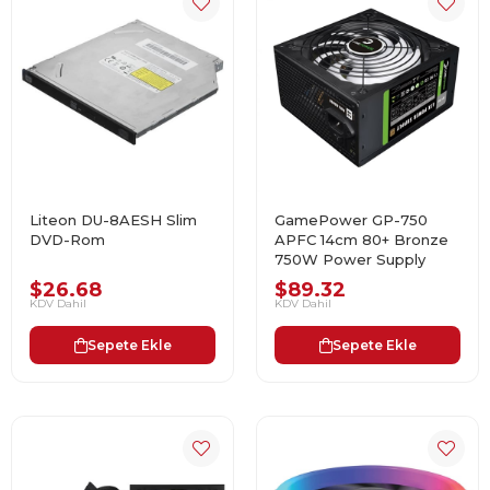
Liteon DU-8AESH Slim
GamePower GP-750
DVD-Rom
APFC 14cm 80+ Bronze
750W Power Supply
$26.68
$89.32
KDV Dahil
KDV Dahil
Sepete Ekle
Sepete Ekle