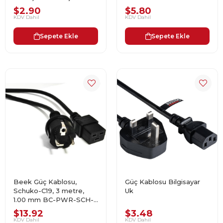
Kablosu
$2.90
$5.80
KDV Dahil
KDV Dahil
Sepete Ekle
Sepete Ekle
Beek Güç Kablosu,
Güç Kablosu Bilgisayar
Schuko-C19, 3 metre,
Uk
1.00 mm BC-PWR-SCH-
C19-030
$13.92
$3.48
KDV Dahil
KDV Dahil