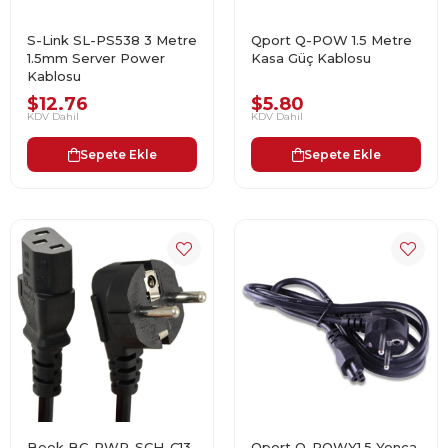
S-Link SL-PS538 3 Metre
Qport Q-POW 1.5 Metre
1.5mm Server Power
Kasa Güç Kablosu
Kablosu
$12.76
$5.80
KDV Dahil
KDV Dahil
Sepete Ekle
Sepete Ekle
Beek BC-PWR-SCH-C13-
Qport Q-POWY1.5 Yonca