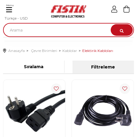
Menu
Türkçe - USD
Anasayfa
Çevre Birimleri
Kablolar
Elektirik Kabloları
Sıralama
Filtreleme