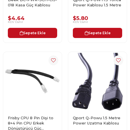
018 Kasa Güç Kablosu
Power Kablosu 1.5 Metre
$4.64
$5.80
KDV Dahil
KDV Dahil
Sepete Ekle
Sepete Ekle
Frisby CPU 8 Pin Dişi to
Qport Q-Powu 1.5 Metre
8+4 Pin CPU Erkek
Power Uzatma Kablosu
Dönüştürücü Güç