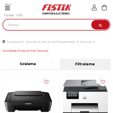
Menu
Türkçe - USD
Anasayfa
Yazıcılar & Ofis ve Sarf Malzemeleri
Yazıcılar
Mürekkep Püskürtmeli Yazıcılar
Sıralama
Filtreleme