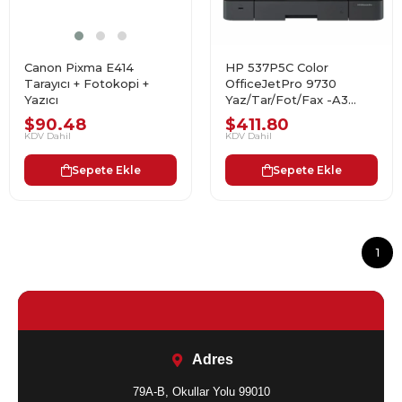
Canon Pixma E414
HP 537P5C Color
Tarayıcı + Fotokopi +
OfficeJetPro 9730
Yazıcı
Yaz/Tar/Fot/Fax -A3
Yazıcı
$90.48
$411.80
KDV Dahil
KDV Dahil
Sepete Ekle
Sepete Ekle
1
Adres
79A-B, Okullar Yolu 99010