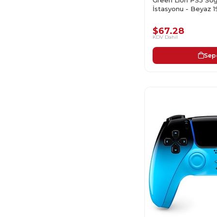
İstasyonu - Beyaz 
$67.28
KDV Dahil
Sep