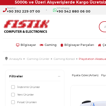
5000₺ ve Üzeri Alışverişlerde Kargo Ücretsiz!!
Telefon
Whatsapp
+90 392 229 07 00
+90 542 880 06 00
Bilgisayar
Gaming
Bilgisayar Parçaları
Çe
Anasayfa
Gaming Ürünler
Gaming Konsol
Playstation Aksesua
Fiyata Göre (Artan)
Fiy
Filtreler
İndirimli Ürünler
Yeni Ürünler
Fırsat Ürünleri