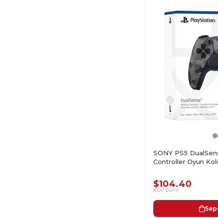
SONY PS5 DualSens
Controller Oyun Kol
$104.40
KDV Dahil
Sep