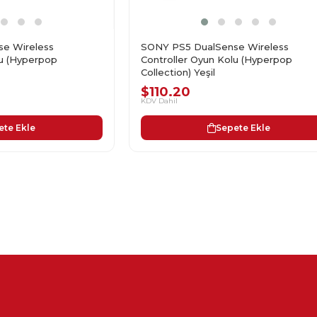
e Wireless
SONY PS5 DualSense Wireless
lu (Hyperpop
Controller Oyun Kolu (Hyperpop
Collection) Yeşil
$110.20
KDV Dahil
ete Ekle
Sepete Ekle