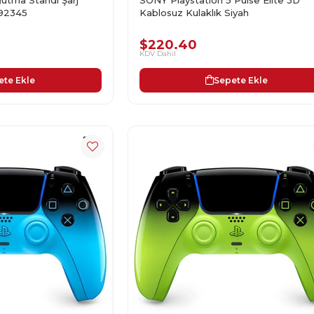
Kablosuz Kulaklık Siyah
192345
$220.40
KDV Dahil
Sepete Ekle
ete Ekle