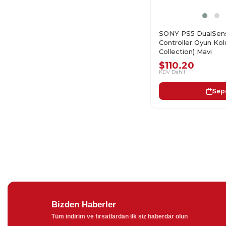
SONY PS5 DualSens
Controller Oyun Ko
Collection) Mavi
$110.20
KDV Dahil
Sep
Bizden Haberler
Tüm indirim ve fırsatlardan ilk siz haberdar olun