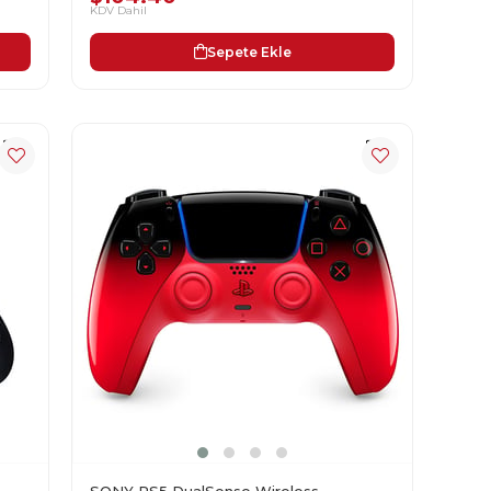
KDV Dahil
Sepete Ekle
SONY PS5 DualSense Wireless