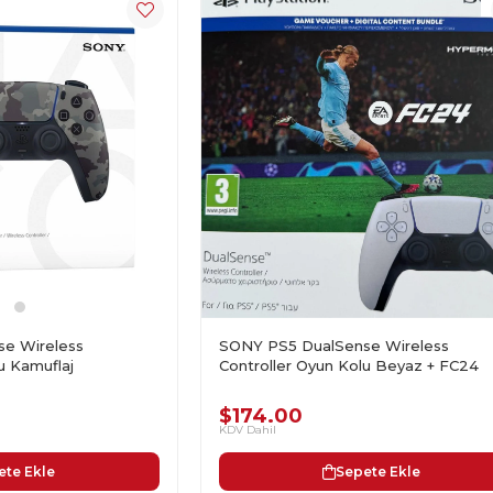
e Wireless
SONY PS5 DualSense Wireless
u Kamuflaj
Controller Oyun Kolu Beyaz + FC24
$174.00
KDV Dahil
ete Ekle
Sepete Ekle