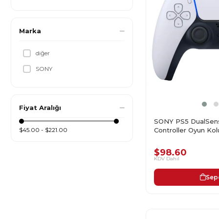
Marka
diğer
SONY
Fiyat Aralığı
SONY PS5 DualSens
Controller Oyun Ko
$45.00 - $221.00
$98.60
KDV Dahil
Sep