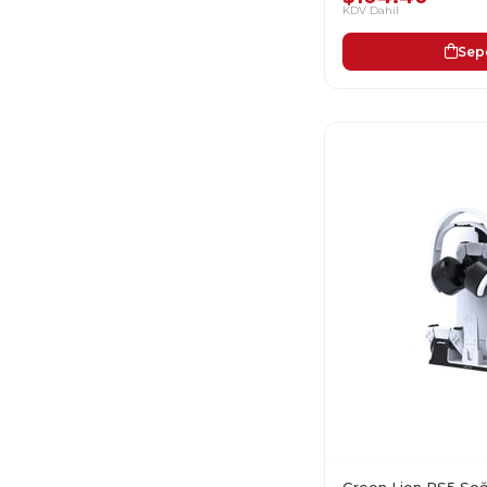
KDV Dahil
Sep
Green Lion PS5 Soğ