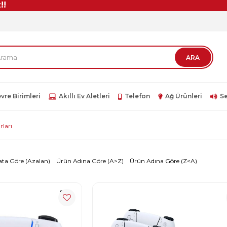
vre Birimleri
Akıllı Ev Aletleri
Telefon
Ağ Ürünleri
Se
rları
ata Göre (Azalan)
Ürün Adına Göre (A>Z)
Ürün Adına Göre (Z<A)