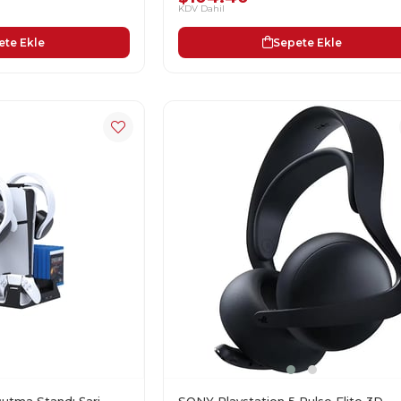
KDV Dahil
ete Ekle
Sepete Ekle
SONY Playstation 5 Pulse Elite 3D
utma Standı Şarj