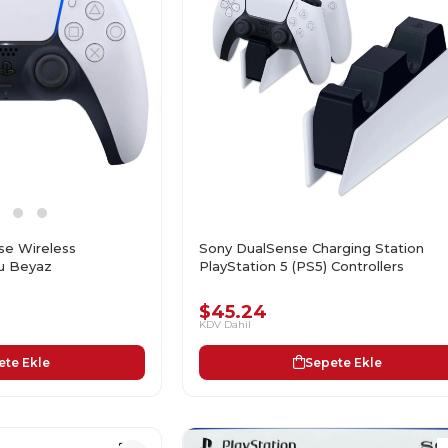
e Wireless
Sony DualSense Charging Station
lu Beyaz
PlayStation 5 (PS5) Controllers
$45.24
KDV Dahil
ete Ekle
Sepete Ekle