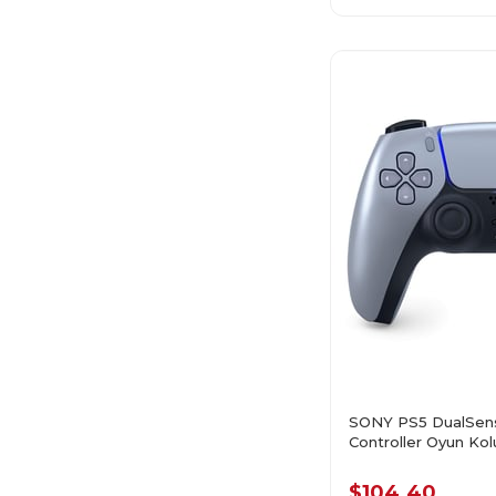
SONY PS5 DualSens
Controller Oyun Kol
$104.40