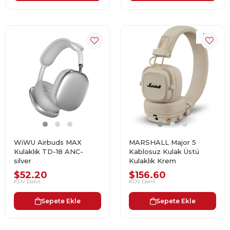
WiWU Airbuds MAX
MARSHALL Major 5
Kulaklık TD-18 ANC-
Kablosuz Kulak Üstü
silver
Kulaklık Krem
$52.20
$156.60
KDV Dahil
KDV Dahil
Sepete Ekle
Sepete Ekle