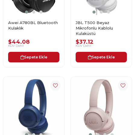
Awei A780BL Bluetooth
JBL T500 Beyaz
Kulaklık
Mikrofonlu Kablolu
Kulaküstü
$44.08
$37.12
KDV Dahil
KDV Dahil
Sepete Ekle
Sepete Ekle