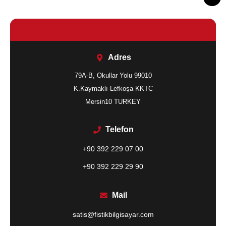
Adres
79A-B, Okullar Yolu 99010
K.Kaymaklı Lefkoşa KKTC
Mersin10 TURKEY
Telefon
+90 392 229 07 00
+90 392 229 29 90
Mail
satis@fistikbilgisayar.com