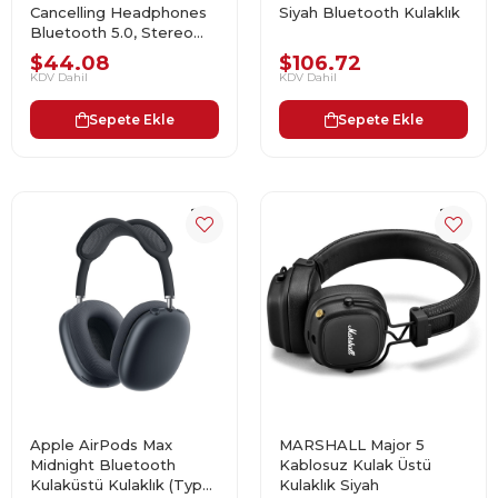
Cancelling Headphones
Siyah Bluetooth Kulaklık
Bluetooth 5.0, Stereo
Headphones, with Hi-Fi,
$44.08
$106.72
Microphone, Wireless
KDV Dahil
KDV Dahil
Wired Switch (Black)
Sepete Ekle
Sepete Ekle
Apple AirPods Max
MARSHALL Major 5
Midnight Bluetooth
Kablosuz Kulak Üstü
Kulaküstü Kulaklık (Type
Kulaklık Siyah