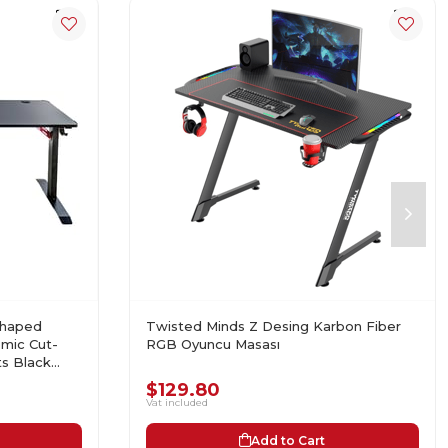
Shaped
Twisted Minds Z Desing Karbon Fiber
mic Cut-
RGB Oyuncu Masası
ts Black
$129.80
Vat included
Add to Cart