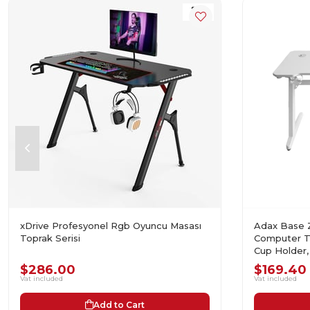
xDrive Profesyonel Rgb Oyuncu Masası
Adax Base 
Toprak Serisi
Computer T
Cup Holder
Accent - W
$286.00
$169.40
Vat included
Vat included
Add to Cart