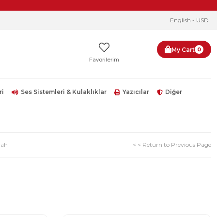
English - USD
My Cart
0
Favorilerim
ri
Ses Sistemleri & Kulaklıklar
Yazıcılar
Diğer
yah
< < Return to Previous Page