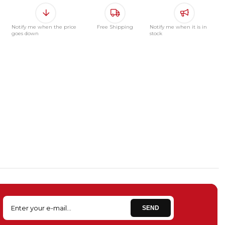
Notify me when the price
Free Shipping
Notify me when it is in
goes down
stock
SEND