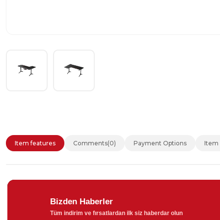
Item features
Comments
(0)
Payment Options
Item
Bizden Haberler
Tüm indirim ve fırsatlardan ilk siz haberdar olun