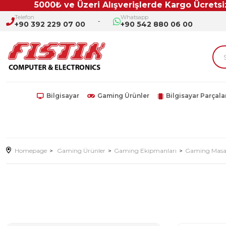
5000₺ ve Üzeri Alışverişlerde Kargo Ücretsiz!!
Telefon
Whatsapp
+90 392 229 07 00
+90 542 880 06 00
Bilgisayar
Gaming Ürünler
Bilgisayar Parçala
Homepage
Gaming Ürünler
Gaming Ekipmanları
Gaming Mas