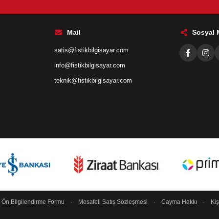
Mail
Sosyal
satis@fistikbilgisayar.com
info@fistikbilgisayar.com
teknik@fistikbilgisayar.com
-
Ön Bilgilendirme Formu
-
Mesafeli Satış Sözleşmesi
-
Cayma Hakkı
-
Kiş