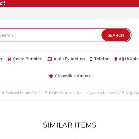
rı
Çevre Birimleri
Akıllı Ev Aletleri
Telefon
Ağ Ürünle
Güvenlik Ürünleri
a
Twisted Minds TM-Y-LB-RGB Warrior L Şekilli Oyuncu Masası RGB Sağ, Si
SIMILAR ITEMS