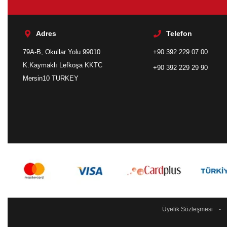
Adres
Telefon
79A-B, Okullar Yolu 99010
+90 392 229 07 00
K.Kaymaklı Lefkoşa KKTC
+90 392 229 29 90
Mersin10 TURKEY
Üyelik Sözleşmesi