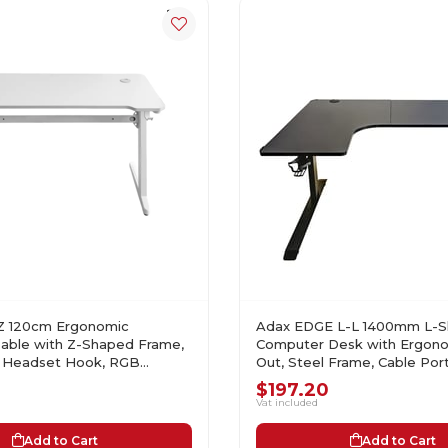
Z 120cm Ergonomic
Adax EDGE L-L 1400mm L-
able with Z-Shaped Frame,
Computer Desk with Ergono
, Headset Hook, RGB
Out, Steel Frame, Cable Por
HITE Gaming Desk
Gaming Desk
$197.20
Vat included
Add to Cart
Add to Cart