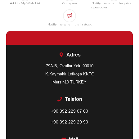
Add to My Wish List
Compare
Notify me when the price
goes down
Notify me when it is in stock
Adres
79A-B, Okullar Yolu 99010
K.Kaymaklı Lefkoşa KKTC
Mersin10 TURKEY
Telefon
+90 392 229 07 00
+90 392 229 29 90