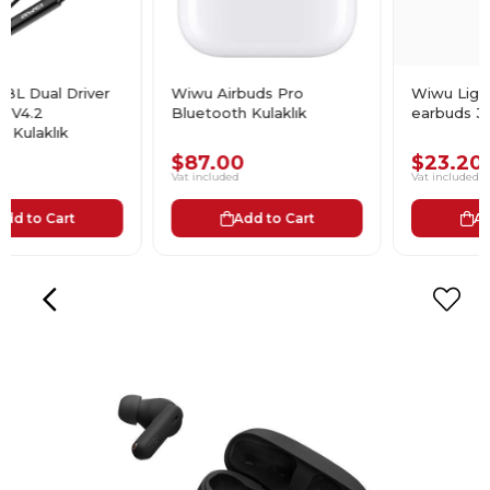
er
Wiwu Airbuds Pro
Wiwu Lightning kulaklık
Bluetooth Kulaklık
earbuds 302
$87.00
$23.20
Vat included
Vat included
Add to Cart
Add to Cart