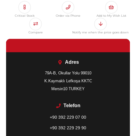
Critical Stock
Order via Phone
Add to My Wish List
Compare
Notify me when the price goes down
Adres
79A-B, Okullar Yolu 99010
K.Kaymaklı Lefkoşa KKTC
Mersin10 TURKEY
Telefon
+90 392 229 07 00
+90 392 229 29 90