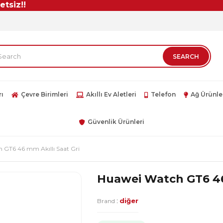
z!!
rı
Çevre Birimleri
Akıllı Ev Aletleri
Telefon
Ağ Ürünle
Güvenlik Ürünleri
 GT6 46 mm Akıllı Saat Gri
Huawei Watch GT6 46 
:
diğer
Brand