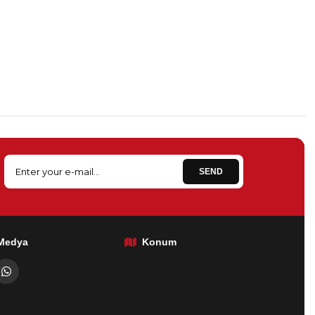
SEND
 Medya
Konum