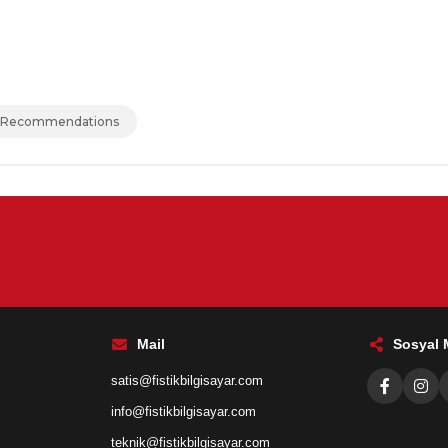
 Recommendations
Mail
Sosyal
satis@fistikbilgisayar.com
info@fistikbilgisayar.com
teknik@fistikbilgisayar.com