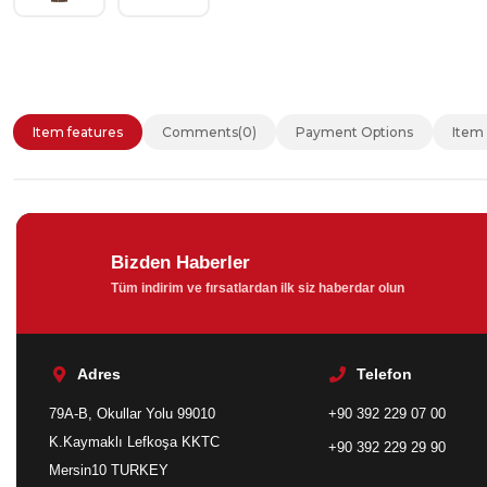
Item features
Comments
(0)
Payment Options
Item
Bizden Haberler
Tüm indirim ve fırsatlardan ilk siz haberdar olun
Adres
Telefon
79A-B, Okullar Yolu 99010
+90 392 229 07 00
K.Kaymaklı Lefkoşa KKTC
+90 392 229 29 90
Mersin10 TURKEY