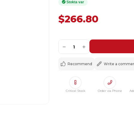
$266.80
−
+
1
Recommend
Write a comme
Critical Stock
Order via Phone
Ad