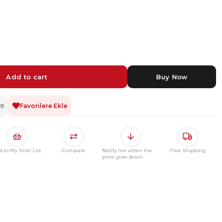
nt
Favorilere Ekle
d to My Wish List
Compare
Notify me when the
Free Shipping
price goes down