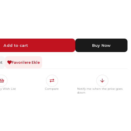
nt
Favorilere Ekle
y Wish List
Compare
Notify me when the price goes
down