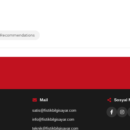
 Recommendations
Mail
Sosyal
satis@fistikbilgisayar.com
info@fistikbilgisayar.com
teknik@fistikbilgisayar.com