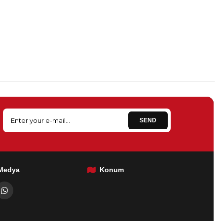
SEND
 Medya
Konum