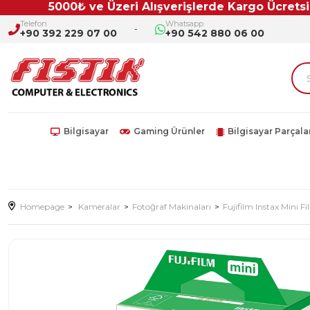
5000₺ ve Üzeri Alışverişlerde Kargo Ücretsiz!!
Telefon
Whatsapp
+90 392 229 07 00
+90 542 880 06 00
Bilgisayar
Gaming Ürünler
Bilgisayar Parçala
Homepage
Kameralar
Fotoğraf Makinaları
Fujifilm Instax Mini 