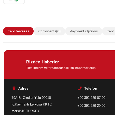
Item features
Comments
(0)
Payment Options
Item
Bizden Haberler
Tüm indirim ve fırsatlardan ilk siz haberdar olun
Adres
Telefon
79A-B, Okullar Yolu 99010
+90 392 229 07 00
K.Kaymaklı Lefkoşa KKTC
+90 392 229 29 90
Mersin10 TURKEY