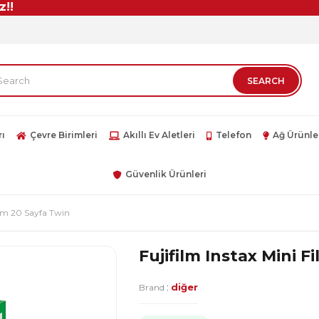
rı
Çevre Birimleri
Akıllı Ev Aletleri
Telefon
Ağ Ürünle
Güvenlik Ürünleri
Film 20 Sayfa Twin
Fujifilm Instax Mini F
:
diğer
Brand