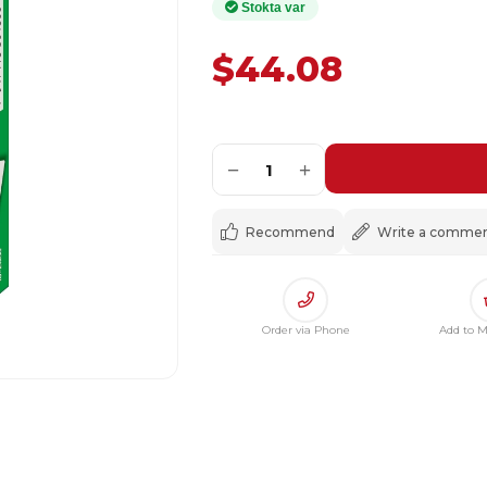
$44.08
−
+
1
Recommend
Write a comme
Order via Phone
Add to M