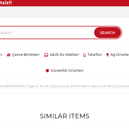
!
rı
Çevre Birimleri
Akıllı Ev Aletleri
Telefon
Ağ Ürünle
Güvenlik Ürünleri
na BIX BX01Hb Type-C To 4K Çözünürlük 30Hz Hdmi Ultra Full Hd Çözünür
SIMILAR ITEMS