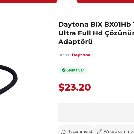
Daytona BIX BX01Hb 
Ultra Full Hd Çözün
Adaptörü
:
Daytona
Brand
$23.20
Recommend
Write a comme