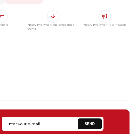
mpare
Notify me when the price goes
Notify me when it is in stock
down
SEND