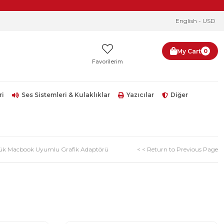
English - USD
My Cart
0
Favorilerim
ri
Ses Sistemleri & Kulaklıklar
Yazıcılar
Diğer
lük Macbook Uyumlu Grafik Adaptörü
< < Return to Previous Page