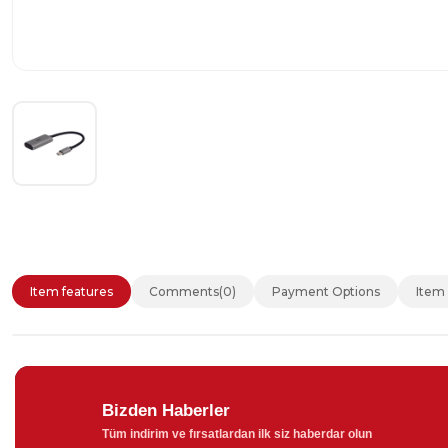
Item features
Comments
(0)
Payment Options
Item
Bizden Haberler
Tüm indirim ve fırsatlardan ilk siz haberdar olun