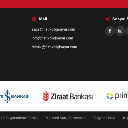
Mail
Sosyal
satis@fistikbilgisayar.com
info@fistikbilgisayar.com
teknik@fistikbilgisayar.com
-
Ön Bilgilendirme Formu
-
Mesafeli Satış Sözleşmesi
-
Cayma Hakkı
-
Kiş