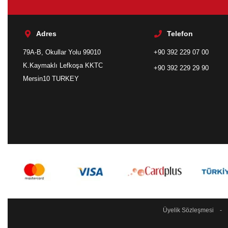
Adres
Telefon
79A-B, Okullar Yolu 99010
+90 392 229 07 00
K.Kaymaklı Lefkoşa KKTC
+90 392 229 29 90
Mersin10 TURKEY
Üyelik Sözleşmesi