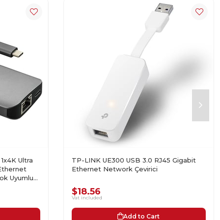
1x4K Ultra
TP-LINK UE300 USB 3.0 RJ45 Gigabit
Ethernet
Ethernet Network Çevirici
ook Uyumlu
$18.56
Vat included
Add to Cart