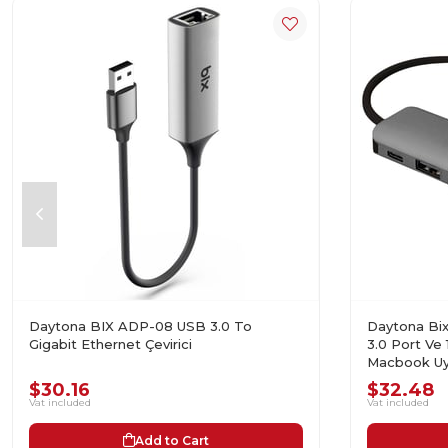
Daytona BIX ADP-08 USB 3.0 To
Daytona Bi
Gigabit Ethernet Çevirici
3.0 Port Ve 
Macbook Uyu
Adaptör
$30.16
$32.48
Vat included
Vat included
Add to Cart