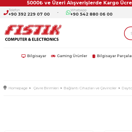
5000₺ ve Üzeri Alışverişlerde Kargo Ücretsiz!
Telefon
Whatsapp
+90 392 229 07 00
+90 542 880 06 00
Bilgisayar
Gaming Ürünler
Bilgisayar Parçala
Homepage
Çevre Birimleri
Bağlantı Cihazları ve Çeviriciler
Dayto