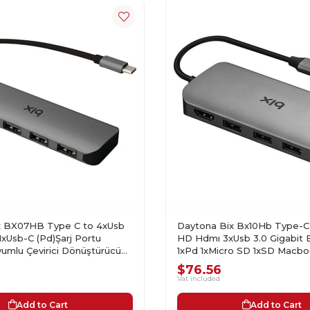
x BX07HB Type C to 4xUsb
Daytona Bix Bx10Hb Type-C 
1xUsb-C (Pd)Şarj Portu
HD Hdmı 3xUsb 3.0 Gigabit 
mlu Çevirici Dönüştürücü
1xPd 1xMicro SD 1xSD Macb
Adaptör
$76.56
Vat included
Add to Cart
Add to Cart