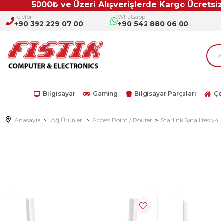
5000₺ ve Üzeri Alışverişlerde Kargo Ücretsiz!!
Telefon
Whatsapp
+90 392 229 07 00
+90 542 880 06 00
Bilgisayar
Gaming
Bilgisayar Parçaları
Çe
Anasayfa
Ağ Ürünleri
Access Point / Router
Starlink Satallites v4