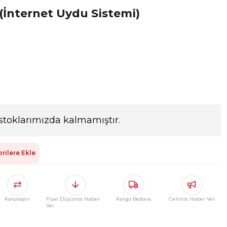
 (İnternet Uydu Sistemi)
stoklarımızda kalmamıştır.
rilere Ekle
Karşılaştır
Fiyat Düşünce Haber
Kargo Bedava
Gelince Haber Ver
Ver