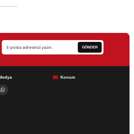
,
,
,
,
,
,
,
,
,
,
GÖNDER
 Medya
Konum