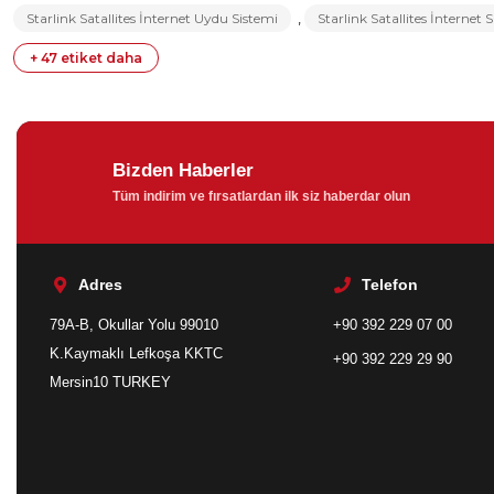
Starlink Satallites İnternet Uydu Sistemi
,
Starlink Satallites İnternet 
+ 47 etiket daha
Bizden Haberler
Tüm indirim ve fırsatlardan ilk siz haberdar olun
Adres
Telefon
79A-B, Okullar Yolu 99010
+90 392 229 07 00
K.Kaymaklı Lefkoşa KKTC
+90 392 229 29 90
Mersin10 TURKEY