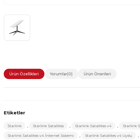
Ürün Özellikleri
Yorumlar
(0)
Ürün Önerileri
Etiketler
Starlink
,
Starlink Satallites
,
Starlink Satallites v4
,
Starlink S
Starlink Satallites v4 İnternet Sistemi
,
Starlink Satallites v4 Uydu
,