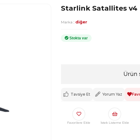
Starlink Satallites v4
:
diğer
Marka
Ürün 
Tavsiye Et
Yorum Yaz
Favo
Favorilere Ekle
İstek Listeme Ekle