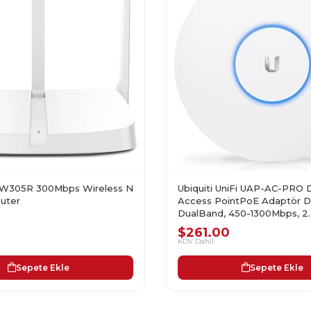
W305R 300Mbps Wireless N
Ubiquiti UniFi UAP-AC-PRO 
outer
Access PointPoE Adaptör Da
DualBand, 450-1300Mbps, 2
$261.00
KDV Dahil
Sepete Ekle
Sepete Ekle