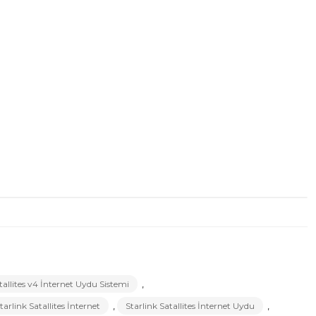
tallites v4 İnternet Uydu Sistemi
,
tarlink Satallites İnternet
,
Starlink Satallites İnternet Uydu
,