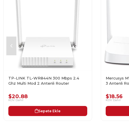
TP-LINK TL-WR844N 300 Mbps 2.4
Mercusys M
Ghz Multi Mod 2 Antenli Router
3 Antenli R
$20.88
$18.56
KDV Dahil
KDV Dahil
Sepete Ekle