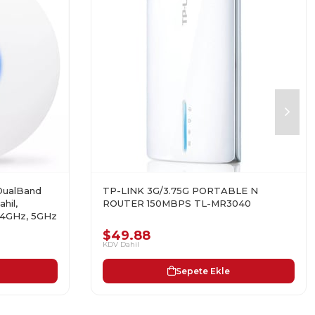
DualBand
TP-LINK 3G/3.75G PORTABLE N
hil,
ROUTER 150MBPS TL-MR3040
.4GHz, 5GHz
$49.88
KDV Dahil
Sepete Ekle