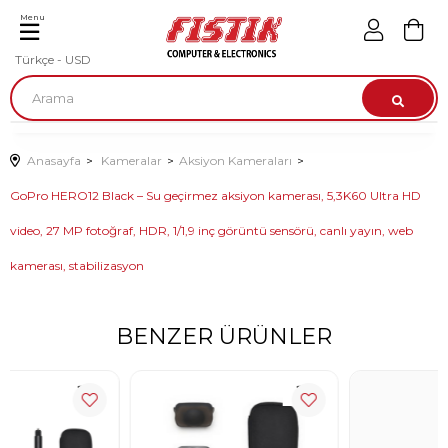
Menu
Türkçe - USD
Anasayfa
Kameralar
Aksiyon Kameraları
GoPro HERO12 Black – Su geçirmez aksiyon kamerası, 5,3K60 Ultra HD
video, 27 MP fotoğraf, HDR, 1/1,9 inç görüntü sensörü, canlı yayın, web
kamerası, stabilizasyon
BENZER ÜRÜNLER