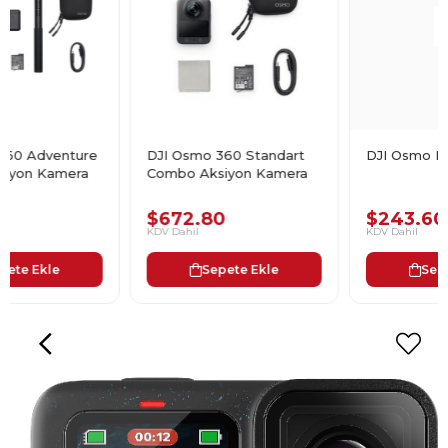
DJI Osmo 360 Standart
DJI Osmo Mobile 8
Combo Aksiyon Kamera
$672.80
$243.60
KDV Dahil
KDV Dahil
Sepete Ekle
Sepete Ekle