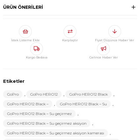
ÜRÜN ÖNERILERI
İstek Listeme Ekle
Karşılaştır
Fiyat Düşünce Haber Ver
Kargo Bedava
Gelince Haber Ver
Etiketler
GoPro
,
GoPro HERO12
,
GoPro HERO12 Black
,
GoPro HERO12 Black –
,
GoPro HERO12 Black – Su
,
GoPro HERO12 Black – Su geçirmez
,
GoPro HERO12 Black – Su geçirmez aksiyon
,
GoPro HERO12 Black – Su geçirmez aksiyon kamerası
,