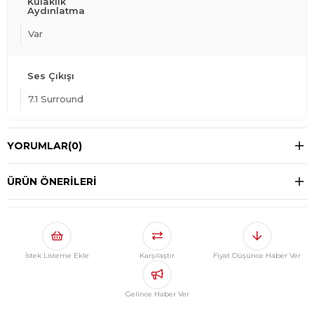
Kulaklık
Aydınlatma
Var
Ses Çıkışı
7.1 Surround
YORUMLAR
(0)
ÜRÜN ÖNERILERI
İstek Listeme Ekle
Karşılaştır
Fiyat Düşünce Haber Ver
Gelince Haber Ver