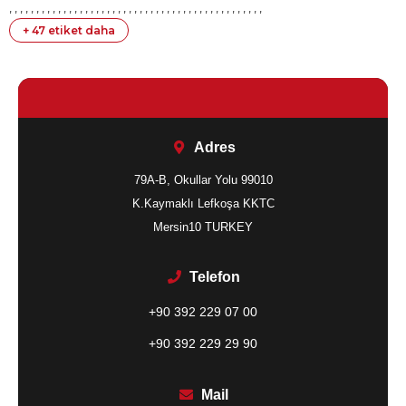
,
,
,
,
,
,
,
,
,
,
,
,
,
,
,
,
,
,
,
,
,
,
,
,
,
,
,
,
,
,
,
,
,
,
,
,
,
,
,
,
,
,
,
,
,
,
,
+ 47 etiket daha
Adres
79A-B, Okullar Yolu 99010
K.Kaymaklı Lefkoşa KKTC
Mersin10 TURKEY
Telefon
+90 392 229 07 00
+90 392 229 29 90
Mail