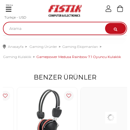
Menu
Türkçe - USD
Anasayfa
Gaming Ürünler
Gaming Ekipmanları
Gaming Kulaklık
Gamepower Medusa Rainbow 7.1 Oyuncu Kulaklık
BENZER ÜRÜNLER