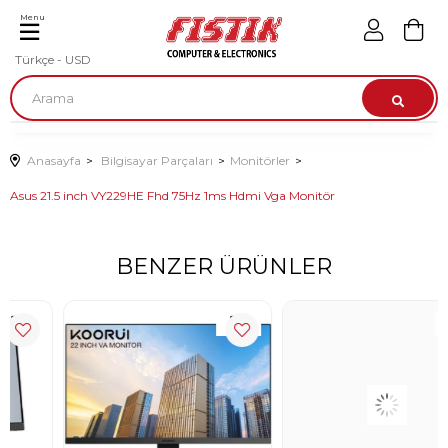
Menu
Türkçe - USD
Anasayfa
Bilgisayar Parçaları
Monitörler
Asus 21.5 inch VY229HE Fhd 75Hz 1ms Hdmi Vga Monitör
BENZER ÜRÜNLER