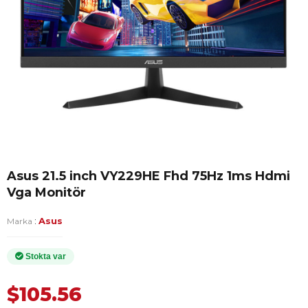
Asus 21.5 inch VY229HE Fhd 75Hz 1ms Hdmi
Vga Monitör
:
Asus
Marka
$105.56