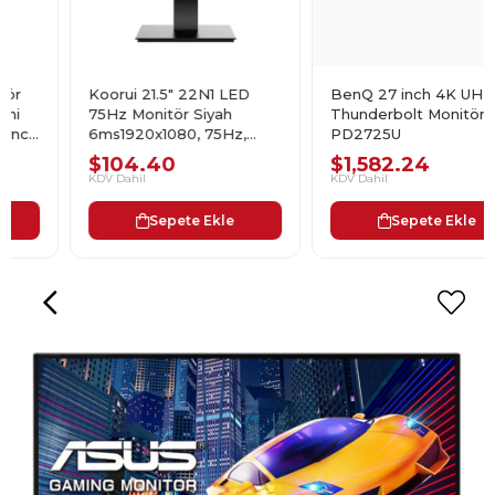
Koorui 21.5" 22N1 LED
BenQ 27 inch 4K UHD
75Hz Monitör Siyah
Thunderbolt Monitör
6ms1920x1080, 75Hz,
PD2725U
VGA, HDMI, Vesa
$104.40
$1,582.24
KDV Dahil
KDV Dahil
Sepete Ekle
Sepete Ekle