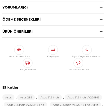
YORUMLAR
(0)
ÖDEME SEÇENEKLERI
ÜRÜN ÖNERILERI
İstek Listeme Ekle
Karşılaştır
Fiyat Düşünce Haber Ver
Kargo Bedava
Gelince Haber Ver
Etiketler
Asus
,
Asus 21.5
,
Asus 21.5 inch
,
Asus 21.5 inch VY229HE
,
Asus 21.5 inch VY229HE Fhd
,
Asus 21.5 inch VY229HE Fhd 75Hz
,